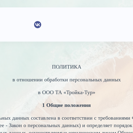
уги
О компании
Контакты
ПОЛИТИКА
ы
О нас
в отношении обработки персональных данных
Команда
в ООО ТА «Тройка-Тур»
1 Общие положения
ных данных составлена в соответствии с требованиями Ф
е - Закон о персональных данных) и определяет порядо
ных данных, осуществляемые юридическим лицом Общест