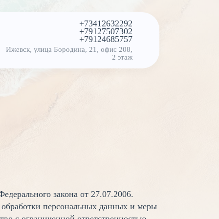
+73412632292
+79127507302
+79124685757
Ижевск, улица Бородина, 21, офис 208,
2 этаж
едерального закона от 27.07.2006.
к обработки персональных данных и меры
во с ограниченной ответственностью