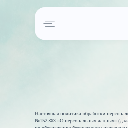
Подбор тура
Наши усл
Горящие туры
Авиабилет
Круизы
Календарь туров
Визы
Страны
Минимальные цены
Настоящая политика обработки персональ
№152-ФЗ «О персональных данных» (дале
по обеспечению безопасности персональ