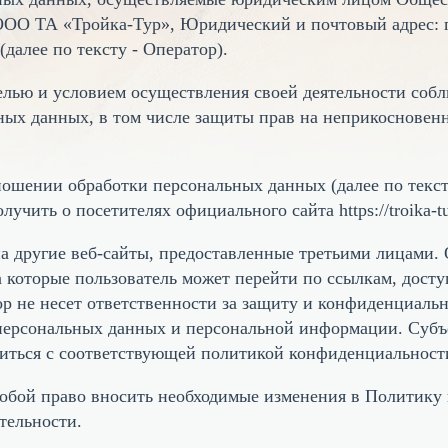
ООО ТА «Тройка-Тур», Юридический и почтовый адрес: г. 
далее по тексту - Оператор).
елью и условием осуществления своей деятельности собл
ных данных, в том числе защиты прав на неприкосновен
ношении обработки персональных данных (далее по текст
ить о посетителях официального сайта https://troika-tur
на другие веб-сайты, предоставленные третьими лицами. 
а которые пользователь может перейти по ссылкам, досту
ор не несет ответственности за защиту и конфиденциал
т персональных данных и персональной информации. Суб
иться с соответствующей политикой конфиденциальности
 собой право вносить необходимые изменения в Политик
тельности.