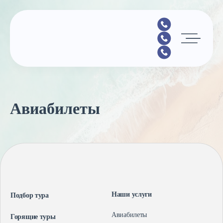
Главная
Авиабилеты
Подбор тура
Горящие туры
Календарь туров
Страны
Минимальные цены
Наши услуги
Подбор тура
Наши услуги
Авиабилеты
Горящие туры