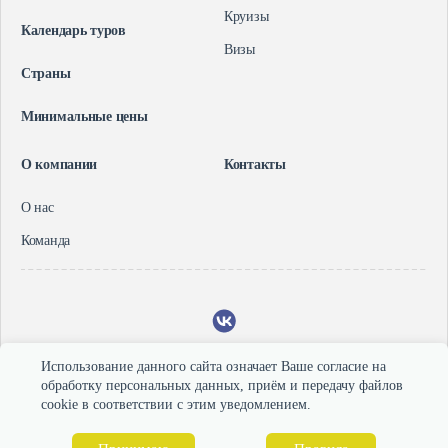
Круизы
Авиабилеты
Календарь туров
О компании
Визы
Круизы
Страны
Визы
О нас
Контакты
Минимальные цены
Команда
О компании
Контакты
О нас
Команда
+73412632292
+79127507302
+79124685757
Ижевск, улица Бородина, 21, офис 208, 2 этаж
Использование данного сайта означает Ваше согласие на
2026 © Туристическое агентство "Тройка-тур"
обработку персональных данных, приём и передачу файлов
Политика в отношении обработки персональных данных
cookie в соответствии с этим уведомлением.
Согласие на обработку Персональных данных